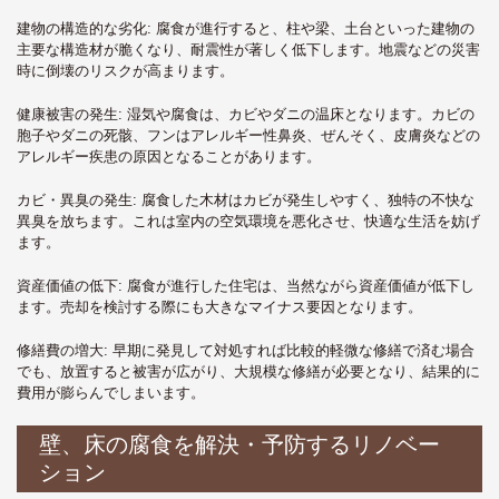
建物の構造的な劣化
: 腐食が進行すると、柱や梁、土台といった建物の
主要な構造材が脆くなり、耐震性が著しく低下します。地震などの災害
時に倒壊のリスクが高まります。
健康被害の発生
: 湿気や腐食は、カビやダニの温床となります。カビの
胞子やダニの死骸、フンはアレルギー性鼻炎、ぜんそく、皮膚炎などの
アレルギー疾患の原因となることがあります。
カビ・異臭の発生
: 腐食した木材はカビが発生しやすく、独特の不快な
異臭を放ちます。これは室内の空気環境を悪化させ、快適な生活を妨げ
ます。
資産価値の低下
: 腐食が進行した住宅は、当然ながら資産価値が低下し
ます。売却を検討する際にも大きなマイナス要因となります。
修繕費の増大
: 早期に発見して対処すれば比較的軽微な修繕で済む場合
でも、放置すると被害が広がり、大規模な修繕が必要となり、結果的に
費用が膨らんでしまいます。
壁、床の腐食を解決・予防するリノベー
ション