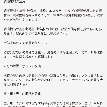
調湿建材の活用
調湿壁材・塗料
: 珪藻土、漆喰、エコカラットなどの調湿効果のある壁
材や、調湿塗料を導入することで、室内の湿度を自動的に調整し、結露
やカビの発生を抑えます。
調湿機能のある断熱材
: 断熱材の中には、調湿性能を併せ持つものもあ
ります。壁の内部の湿気対策にも効果的です。
断熱改修による結露対策リノベ
結露は壁や床の内部で発生し、腐食の大きな原因となります。断熱改修
は、この結露を根本から解消します。
内窓の設置・サッシの交換
既存の窓の内側に樹脂製の内窓を設置したり、高断熱サッシに交換した
りすることで、窓の断熱性能が向上し、窓ガラスやサッシ枠の結露を大
幅に削減できます。
壁・床・天井の断熱材強化
壁、床、天井に高性能な断熱材を充填または吹き付けることで、家全体