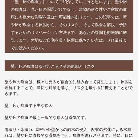
「壁、床の腐食」についてご紹介していこうと思います。壁や床
の腐食は、見た目の問題だけでなく、建物の耐久性やご家族の健
康にも重大な影響を及ぼす可能性があります。この記事では、壁
や床が腐食する原因から、そのリスク、そして腐食を解決・予防
するためのリノベーション方法まで、あなたの疑問を徹底的に解
説します。大切なご自宅を長く快適に保ちたい方は、ぜひ最後ま
でお読みください。
壁、床の腐食はなぜ起こる？その原因とリスク
壁や床の腐食は、様々な要因が複合的に絡み合って発生します。原因を
理解することで、適切な対策を講じ、リスクを最小限に抑えることがで
きます。
壁、床が腐食する主な原因
壁や床の腐食の最も一般的な原因は
湿気
です。
雨漏り・水漏れ
: 屋根や外壁からの雨水の侵入、配管の劣化による水漏
れは、壁や床に直接的な湿気を与え、腐食を進行させます。特に、目に