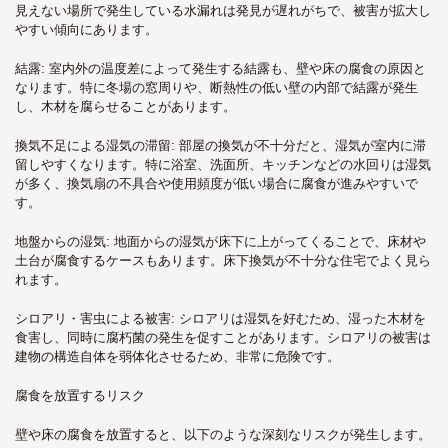
見えない場所で発生している水漏れは発見が遅れがちで、被害が拡大し
やすい傾向にあります。
結露
: 室内外の温度差によって発生する結露も、壁や床の腐食の原因と
なります。特に冬場の窓周りや、断熱性の低い壁の内部で結露が発生
し、木材を腐らせることがあります。
換気不足による湿気の滞留
: 部屋の換気が不十分だと、湿気が室内に滞
留しやすくなります。特に浴室、洗面所、キッチンなどの水回りは湿気
が多く、換気扇の不具合や使用頻度が低い場合に腐食が進みやすいで
す。
地盤からの湿気
: 地面からの湿気が床下に上がってくることで、床材や
土台が腐食するケースもあります。床下換気が不十分な住宅でよく見ら
れます。
シロアリ・害虫による被害
: シロアリは湿気を好むため、湿った木材を
食害し、同時に腐朽菌の発生を促すことがあります。シロアリの被害は
建物の構造自体を弱体化させるため、非常に危険です。
腐食を放置するリスク
壁や床の腐食を放置すると、以下のような深刻なリスクが発生します。