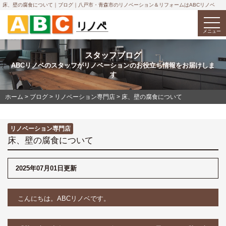
床、壁の腐食について｜ブログ｜八戸市・青森市のリノベーション＆リフォームはABCリノベ
togg
navi
メニュー
スタッフブログ
ABCリノベのスタッフがリノベーションのお役立ち情報をお届けしま
す
ホーム
>
ブログ
>
リノベーション専門店
>
床、壁の腐食について
リノベーション専門店
床、壁の腐食について
2025年07月01日更新
こんにちは。ABCリノベです。