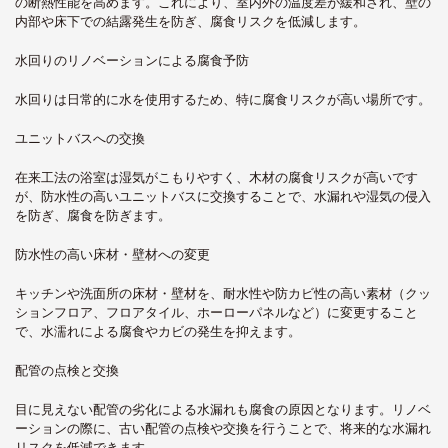
の断熱性能を高めます。これにより、室内外の温度差が緩和され、壁の
内部や床下での結露発生を防ぎ、腐食リスクを低減します。
水回りのリノベーションによる腐食予防
水回りは日常的に水を使用するため、特に腐食リスクが高い場所です。
ユニットバスへの交換
在来工法の浴室は湿気がこもりやすく、木材の腐食リスクが高いです
が、防水性の高いユニットバスに交換することで、水漏れや湿気の侵入
を防ぎ、腐食を防ぎます。
防水性の高い床材・壁材への変更
キッチンや洗面所の床材・壁材を、耐水性や防カビ性の高い素材（クッ
ションフロア、フロアタイル、ホーローパネルなど）に変更すること
で、水濡れによる腐食やカビの発生を抑えます。
配管の点検と交換
目に見えない配管の劣化による水漏れも腐食の原因となります。リノベ
ーションの際に、古い配管の点検や交換を行うことで、将来的な水漏れ
リスクを低減できます。