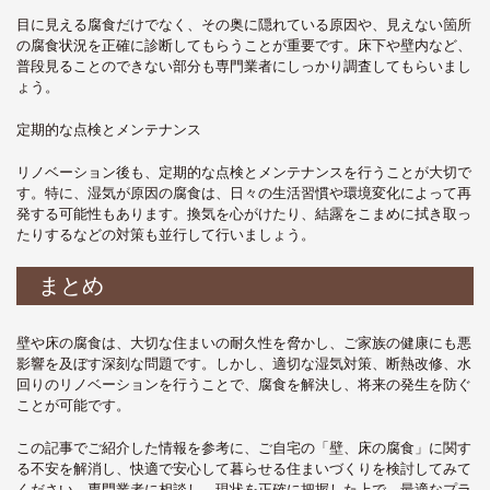
目に見える腐食だけでなく、その奥に隠れている原因や、見えない箇所
の腐食状況を正確に診断してもらうことが重要です。床下や壁内など、
普段見ることのできない部分も専門業者にしっかり調査してもらいまし
ょう。
定期的な点検とメンテナンス
リノベーション後も、定期的な点検とメンテナンスを行うことが大切で
す。特に、湿気が原因の腐食は、日々の生活習慣や環境変化によって再
発する可能性もあります。換気を心がけたり、結露をこまめに拭き取っ
たりするなどの対策も並行して行いましょう。
まとめ
壁や床の腐食は、大切な住まいの耐久性を脅かし、ご家族の健康にも悪
影響を及ぼす深刻な問題です。しかし、適切な湿気対策、断熱改修、水
回りのリノベーションを行うことで、腐食を解決し、将来の発生を防ぐ
ことが可能です。
この記事でご紹介した情報を参考に、ご自宅の「壁、床の腐食」に関す
る不安を解消し、快適で安心して暮らせる住まいづくりを検討してみて
ください。専門業者に相談し、現状を正確に把握した上で、最適なプラ