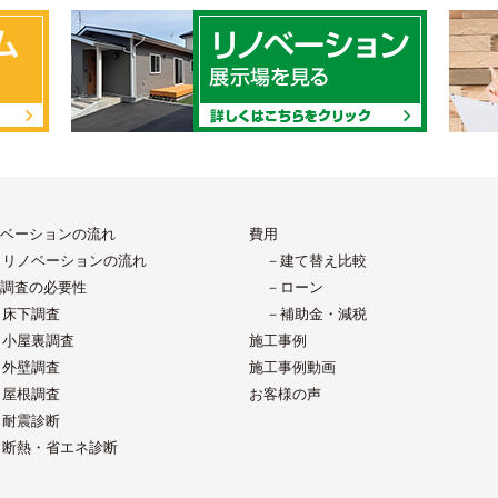
ベーションの流れ
費用
－リノベーションの流れ
－建て替え比較
調査の必要性
－ローン
－床下調査
－補助金・減税
－小屋裏調査
施工事例
－外壁調査
施工事例動画
－屋根調査
お客様の声
－耐震診断
－断熱・省エネ診断