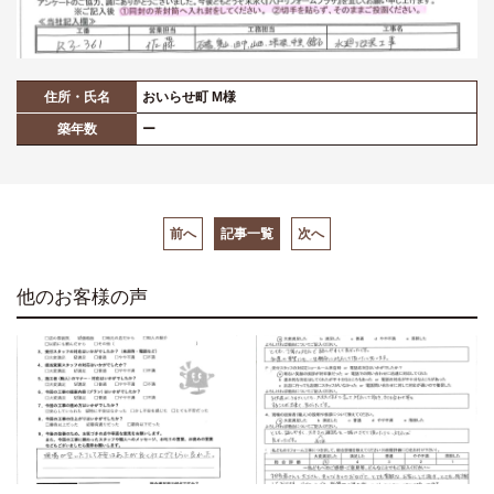
住所・氏名
おいらせ町 M様
築年数
ー
前へ
記事一覧
次へ
他のお客様の声