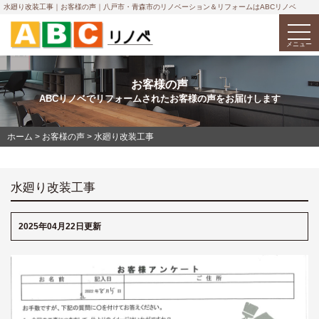
水廻り改装工事｜お客様の声｜八戸市・青森市のリノベーション＆リフォームはABCリノベ
togg
navi
メニュー
お客様の声
ABCリノベでリフォームされたお客様の声をお届けします
ホーム
>
お客様の声
>
水廻り改装工事
水廻り改装工事
2025年04月22日更新