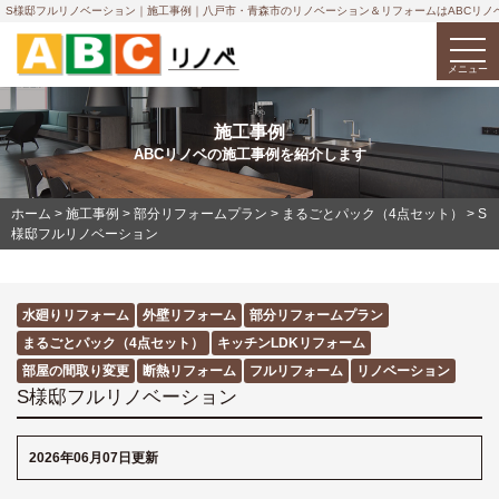
S様邸フルリノベーション｜施工事例｜八戸市・青森市のリノベーション＆リフォームはABCリノ
togg
navi
メニュー
施工事例
ABCリノベの施工事例を紹介します
ホーム
>
施工事例
>
部分リフォームプラン
>
まるごとパック（4点セット）
>
S
様邸フルリノベーション
水廻りリフォーム
外壁リフォーム
部分リフォームプラン
まるごとパック（4点セット）
キッチンLDKリフォーム
部屋の間取り変更
断熱リフォーム
フルリフォーム
リノベーション
S様邸フルリノベーション
2026年06月07日更新