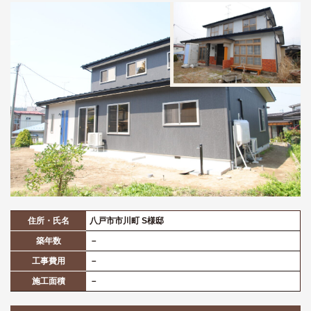
住所・氏名
八戸市市川町 S様邸
築年数
－
工事費用
－
施工面積
－