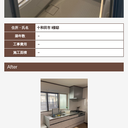
住所・氏名
十和田市 I様邸
築年数
－
工事費用
－
施工面積
－
After