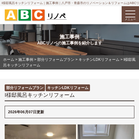
I様邸風呂キッチンリフォーム｜施工事例｜八戸市・青森市のリノベーション＆リフォームはABC
togg
navi
メニュー
施工事例
ABCリノベの施工事例を紹介します
ホーム
>
施工事例
>
部分リフォームプラン
>
キッチンLDKリフォーム
>
I様邸風
呂キッチンリフォーム
部分リフォームプラン
キッチンLDKリフォーム
I様邸風呂キッチンリフォーム
2026年06月07日更新